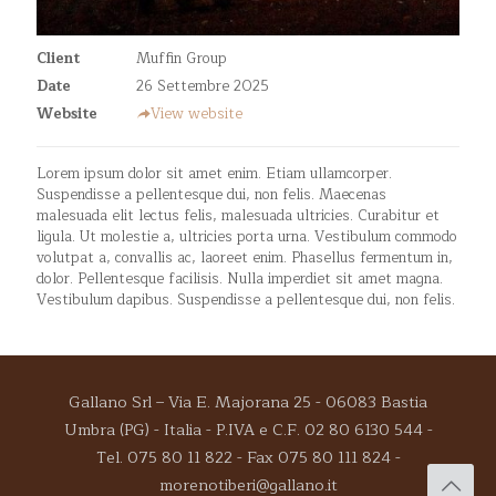
Client
Muffin Group
Date
26 Settembre 2025
Website
View website
Lorem ipsum dolor sit amet enim. Etiam ullamcorper.
Suspendisse a pellentesque dui, non felis. Maecenas
malesuada elit lectus felis, malesuada ultricies. Curabitur et
ligula. Ut molestie a, ultricies porta urna. Vestibulum commodo
volutpat a, convallis ac, laoreet enim. Phasellus fermentum in,
dolor. Pellentesque facilisis. Nulla imperdiet sit amet magna.
Vestibulum dapibus. Suspendisse a pellentesque dui, non felis.
Gallano Srl – Via E. Majorana 25 - 06083 Bastia
Umbra (PG) - Italia - P.IVA e C.F. 02 80 6130 544 -
Tel. 075 80 11 822 - Fax 075 80 111 824 -
morenotiberi@gallano.it