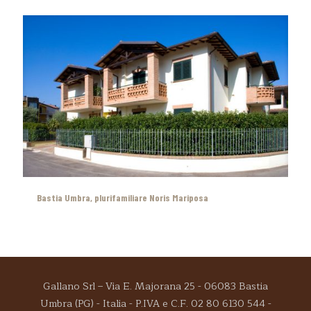
Bastia Umbra, plurifamiliare Noris Mariposa
Gallano Srl – Via E. Majorana 25 - 06083 Bastia
Umbra (PG) - Italia - P.IVA e C.F. 02 80 6130 544 -